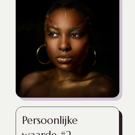
Persoonlijke
waarde #1
Dit is de plek om dieper in te gaan op je
persoonlijke waarden en normen,
zodat potentiële klanten echt de mens
achter je bedrijf kunnen zien en een
gevoel krijgen bij de persoon met wie
ze zullen samenwerken.
Persoonlijke